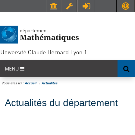
Faculté de Médecine et de Maïeutique Lyon Sud - Charles Mérieux
UFR STAPS (Sciences et Techniques des Activités Physiques et Sportives)
MENU
Vous êtes ici :
Accueil
→
Actualités
Actualités du département