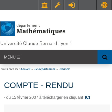
Faculté de Médecine et de Maïeutique Lyon Sud - Charles Mérieux
UFR STAPS (Sciences et Techniques des Activités Physiques et Sportives)
MENU
Vous êtes ici :
Accueil
→
Le département
→
Conseil
COMPTE - RENDU
- du 15 février 2007 à télécharger en cliquant
ICI